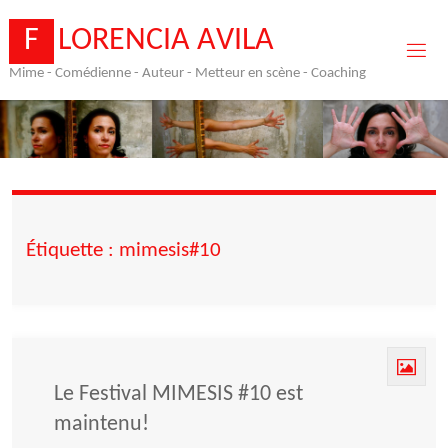
Skip
to
F
L
O
R
E
N
C
I
A
A
V
I
L
A
content
Mime - Comédienne - Auteur - Metteur en scène - Coaching
Étiquette :
mimesis#10
Le Festival MIMESIS #10 est
maintenu!