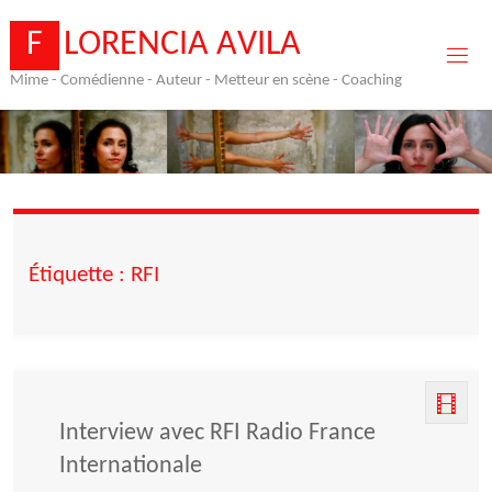
Skip
to
F
L
O
R
E
N
C
I
A
A
V
I
L
A
content
Mime - Comédienne - Auteur - Metteur en scène - Coaching
Étiquette :
RFI
Interview avec RFI Radio France
Internationale