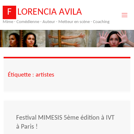
Skip
to
F
L
O
R
E
N
C
I
A
A
V
I
L
A
content
Mime - Comédienne - Auteur - Metteur en scène - Coaching
Étiquette :
artistes
Festival MIMESIS 5ème édition à IVT
à Paris !