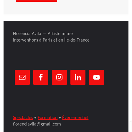
à
MUJERES
Paris
ARTISTAS
Florencia Avila — Artiste mime
!"
LATINAS
Interventions à Paris et en Île-de-France
à
Paris"
Spectacles
•
Formation
•
Événementiel
florenciavila@gmail.com