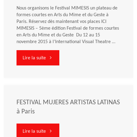
Nous organisons le Festival MIMESIS un plateau de
formes courtes en Arts du Mime et du Geste à
Paris. Réservez dès maintenant vos places ICI
MIMESIS – 5ème édition Festival de formes courtes
en Arts du Mime et du Geste Du 12 au 15
novembre 2015 à l’International Visual Theatre …
"Festival
Lire la suite
MIMESIS
5ème
édition
FESTIVAL MUJERES ARTISTAS LATINAS
à Paris
à
IVT
"FESTIVAL
Lire la suite