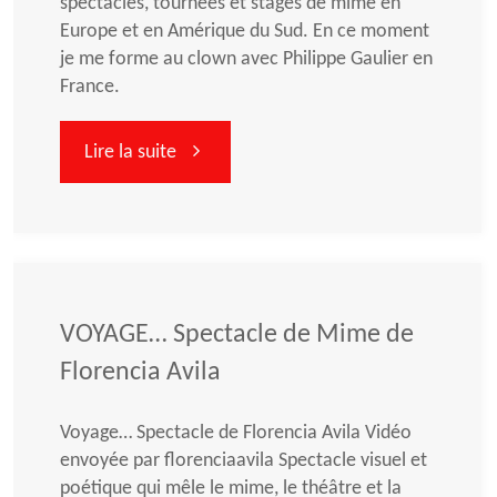
spectacles, tournées et stages de mime en
Europe et en Amérique du Sud. En ce moment
je me forme au clown avec Philippe Gaulier en
France.
"Septembre
Lire la suite
2007
–
juin
VOYAGE… Spectacle de Mime de
Florencia Avila
2008"
Voyage… Spectacle de Florencia Avila Vidéo
envoyée par florenciaavila Spectacle visuel et
poétique qui mêle le mime, le théâtre et la