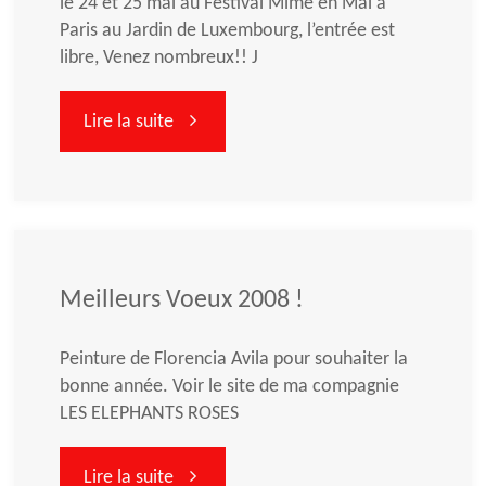
le 24 et 25 mai au Festival Mime en Mai à
Paris au Jardin de Luxembourg, l’entrée est
libre, Venez nombreux!! J
"Festival
Lire la suite
Mime
en
Mai
Meilleurs Voeux 2008 !
à
Peinture de Florencia Avila pour souhaiter la
bonne année. Voir le site de ma compagnie
Paris"
LES ELEPHANTS ROSES
"Meilleurs
Lire la suite