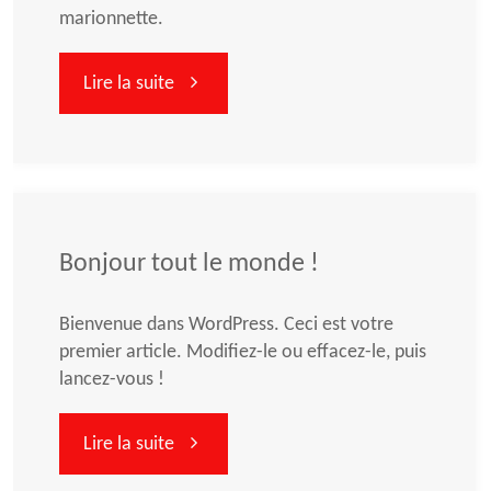
marionnette.
"VOYAGE…
Lire la suite
Spectacle
de
Mime
Bonjour tout le monde !
de
Bienvenue dans WordPress. Ceci est votre
premier article. Modifiez-le ou effacez-le, puis
Florencia
lancez-vous !
Avila"
"Bonjour
Lire la suite