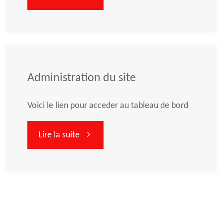
Voeux
2008
!"
Administration du site
Voici le lien pour acceder au tableau de bord
"Administration
Lire la suite
du
site"