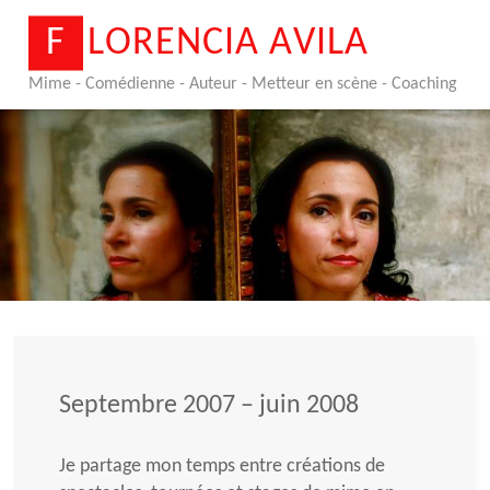
Skip
F
L
O
R
E
N
C
I
A
A
V
I
L
A
to
content
Mime - Comédienne - Auteur - Metteur en scène - Coaching
Septembre 2007 – juin 2008
Je partage mon temps entre créations de