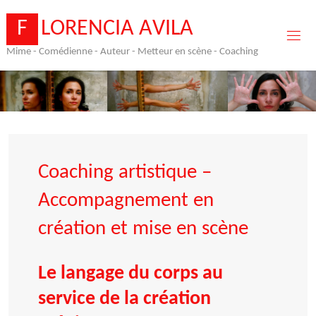
Skip
to
F
L
O
R
E
N
C
I
A
A
V
I
L
A
content
Mime - Comédienne - Auteur - Metteur en scène - Coaching
Coaching artistique –
Accompagnement en
création et mise en scène
Le langage du corps au
service de la création