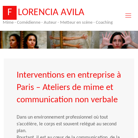
Skip
to
F
L
O
R
E
N
C
I
A
A
V
I
L
A
content
Mime - Comédienne - Auteur - Metteur en scène - Coaching
Interventions en entreprise à
Paris – Ateliers de mime et
communication non verbale
Dans un environnement professionnel où tout
s’accélère, le corps est souvent relégué au second
plan.
Pourtant, il est au cœur de la communication, de la