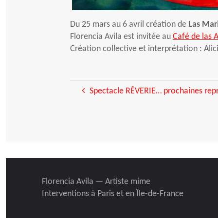
Du 25 mars au 6 avril création de
Las Mar
Florencia Avila est invitée au
Café de las 
Création collective et interprétation : Ali
Spectacle RÊVERIE… prochaines rep
Florencia Avila — Artiste mime
Interventions à Paris et en Île-de-France