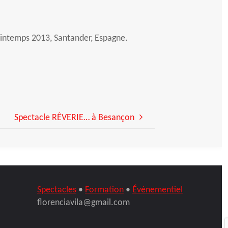
rintemps 2013, Santander, Espagne.
Spectacle RÊVERIE… à Besançon
Spectacles
•
Formation
•
Événementiel
florenciavila@gmail.com