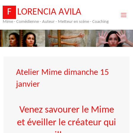
Skip
to
F
L
O
R
E
N
C
I
A
A
V
I
L
A
content
Mime - Comédienne - Auteur - Metteur en scène - Coaching
Atelier Mime dimanche 15
janvier
Venez savourer le Mime
et éveiller le créateur qui