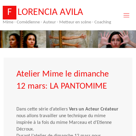
Skip
to
F
L
O
R
E
N
C
I
A
A
V
I
L
A
content
Mime - Comédienne - Auteur - Metteur en scène - Coaching
Atelier Mime le dimanche
12 mars: LA PANTOMIME
Dans cette série d’ateliers
Vers un Acteur Créateur
nous allons travailler une technique du mime
inspirée à la fois du mime Marceau et d’Etienne
Décroux.