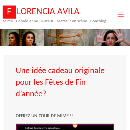
Skip
to
F
L
O
R
E
N
C
I
A
A
V
I
L
A
content
Mime - Comédienne - Auteur - Metteur en scène - Coaching
Une idée cadeau originale
pour les Fêtes de Fin
d’année?
OFFREZ UN COUR DE MIME !!