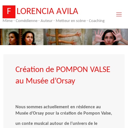
Skip
to
F
L
O
R
E
N
C
I
A
A
V
I
L
A
content
Mime - Comédienne - Auteur - Metteur en scène - Coaching
Création de POMPON VALSE
au Musée d’Orsay
Nous sommes actuellement en résidence au
Musée d’Orsay pour la création de Pompon Valse,
un conte musical autour de l’univers de le