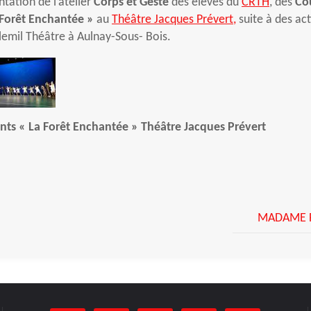
ntation de l’atelier
Corps et Geste
des élèves du
CRTH
, des
Co
 Forêt Enchantée »
au
Théâtre Jacques Prévert,
suite à des ac
lemil Théâtre à Aulnay-Sous- Bois.
nts « La Forêt Enchantée » Théâtre Jacques Prévert
MADAME FL