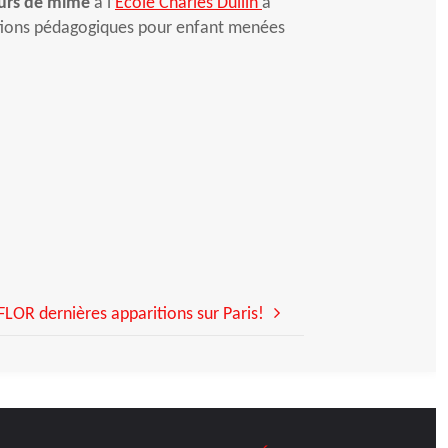
urs de mime
à l’
École Charles Dullin
à
tions pédagogiques pour enfant menées
OR dernières apparitions sur Paris!