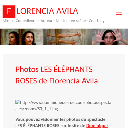
Skip
to
F
L
O
R
E
N
C
I
A
A
V
I
L
A
content
Mime - Comédienne - Auteur - Metteur en scène - Coaching
Photos LES ÉLÉPHANTS
ROSES de Florencia Avila
Vous pouvez visionner les photos du spectacle
LES ÉLÉPHANTS ROSES sur le site de
Dominique