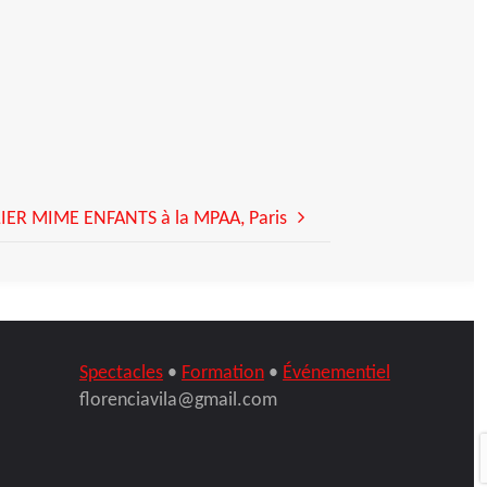
IER MIME ENFANTS à la MPAA, Paris
Spectacles
•
Formation
•
Événementiel
florenciavila@gmail.com