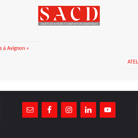
s à Avignon »
ATEL