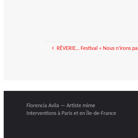
RÊVERIE… Festival « Nous n’irons pa
Florencia Avila — Artiste mime
Interventions à Paris et en Île-de-France