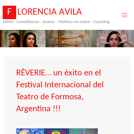
Skip
to
F
L
O
R
E
N
C
I
A
A
V
I
L
A
content
Mime - Comédienne - Auteur - Metteur en scène - Coaching
RÊVERIE… un éxito en el
Festival Internacional del
Teatro de Formosa,
Argentina !!!