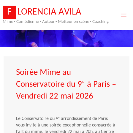
Skip
to
F
L
O
R
E
N
C
I
A
A
V
I
L
A
content
Mime - Comédienne - Auteur - Metteur en scène - Coaching
Soirée Mime au
Conservatoire du 9ᵉ à Paris –
Vendredi 22 mai 2026
Le Conservatoire du 9ᵉ arrondissement de Paris
vous invite à une soirée exceptionnelle consacrée à
l’art du mime, le vendredi 22 mai à 20h, au Centre