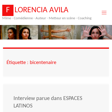
Skip
to
F
L
O
R
E
N
C
I
A
A
V
I
L
A
content
Mime - Comédienne - Auteur - Metteur en scène - Coaching
Étiquette :
bicentenaire
Interview parue dans ESPACES
LATINOS