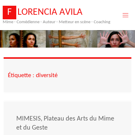
Skip
to
F
L
O
R
E
N
C
I
A
A
V
I
L
A
content
Mime - Comédienne - Auteur - Metteur en scène - Coaching
Étiquette :
diversité
MIMESIS, Plateau des Arts du Mime
et du Geste