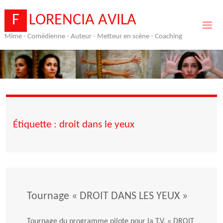
Skip
to
F
L
O
R
E
N
C
I
A
A
V
I
L
A
content
Mime - Comédienne - Auteur - Metteur en scène - Coaching
Étiquette :
droit dans le yeux
Tournage « DROIT DANS LES YEUX »
Tournage du programme pilote pour la T.V. « DROIT