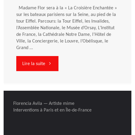
Madame Flor sera à la « La Croisière Enchantée »
sur les bateaux parisiens sur la Seine, au pied de la
tour Eiffel. Parcours: la Tour Eiffel, les Invalides,
l’Assemblée Nationale, le Musée d’Orsay, L’Institut
de France, la Cathédrale Notre Dame, l’Hôtel de
Ville, la Conciergerie, le Louvre, l’Obélisque, le
Grand …
"Madame
Lire la suite
Flor
à
Florencia Avila — Artiste mime
Paris,
Interventions à Paris et en Île-de-France
au