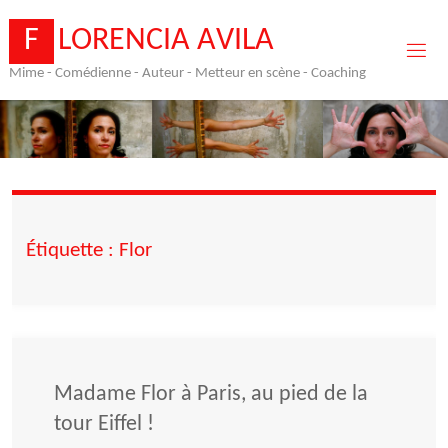
Skip
to
F
L
O
R
E
N
C
I
A
A
V
I
L
A
content
Mime - Comédienne - Auteur - Metteur en scène - Coaching
Étiquette :
Flor
Madame Flor à Paris, au pied de la
tour Eiffel !