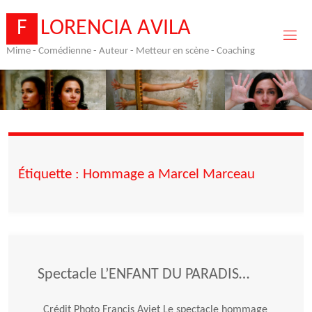
Skip
to
F
L
O
R
E
N
C
I
A
A
V
I
L
A
content
Mime - Comédienne - Auteur - Metteur en scène - Coaching
Étiquette :
Hommage a Marcel Marceau
Spectacle L’ENFANT DU PARADIS…
Crédit Photo Francis Aviet Le spectacle hommage