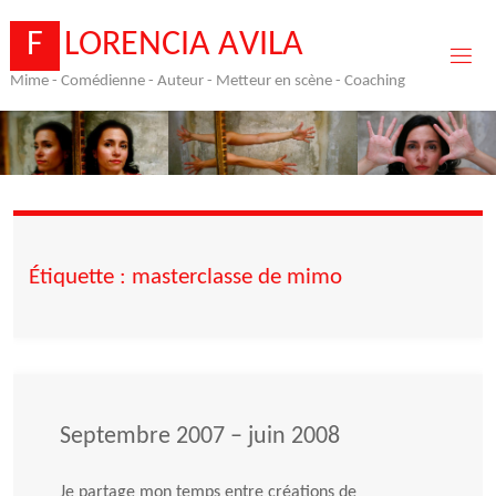
Skip
to
F
L
O
R
E
N
C
I
A
A
V
I
L
A
content
Mime - Comédienne - Auteur - Metteur en scène - Coaching
Étiquette :
masterclasse de mimo
Septembre 2007 – juin 2008
Je partage mon temps entre créations de