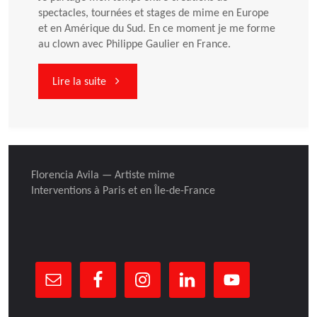
spectacles, tournées et stages de mime en Europe
et en Amérique du Sud. En ce moment je me forme
au clown avec Philippe Gaulier en France.
"Septembre
Lire la suite
2007
–
Florencia Avila — Artiste mime
juin
Interventions à Paris et en Île-de-France
2008"