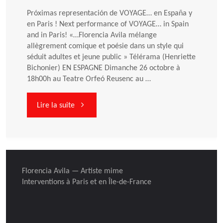
Próximas representación de VOYAGE… en España y
en Paris ! Next performance of VOYAGE… in Spain
and in Paris! «…Florencia Avila mélange
allègrement comique et poésie dans un style qui
séduit adultes et jeune public » Télérama (Henriette
Bichonier) EN ESPAGNE Dimanche 26 octobre à
18h00h au Teatre Orfeó Reusenc au …
"Spectacle
Lire la suite
VOYAGE…
en
Florencia Avila — Artiste mime
Espagne
Interventions à Paris et en Île-de-France
et