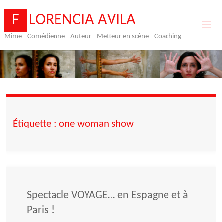
Skip
to
F
L
O
R
E
N
C
I
A
A
V
I
L
A
content
Mime - Comédienne - Auteur - Metteur en scène - Coaching
Étiquette :
one woman show
Spectacle VOYAGE… en Espagne et à
Paris !