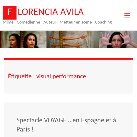
Skip
to
F
L
O
R
E
N
C
I
A
A
V
I
L
A
content
Mime - Comédienne - Auteur - Metteur en scène - Coaching
Étiquette :
visual performance
Spectacle VOYAGE… en Espagne et à
Paris !