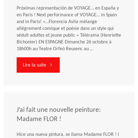
Próximas representación de VOYAGE… en España y
en Paris ! Next performance of VOYAGE… in Spain
and in Paris! «…Florencia Avila mélange
allègrement comique et poésie dans un style qui
séduit adultes et jeune public » Télérama (Henriette
Bichonier) EN ESPAGNE Dimanche 26 octobre à
18h00h au Teatre Orfeó Reusenc au …
"Spectacle
Lire la suite
VOYAGE…
en
Espagne
J’ai fait une nouvelle peinture:
Madame FLOR !
et
Hice una nueva pintura, se llama Madame FLOR ! I