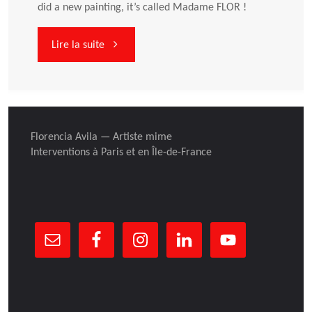
à
did a new painting, it’s called Madame FLOR !
Paris
"J’ai
Lire la suite
!"
fait
une
Florencia Avila — Artiste mime
nouvelle
Interventions à Paris et en Île-de-France
peinture:
Madame
FLOR
!"