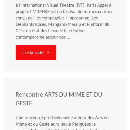
à l’International Visual Theatre (IVT), Paris Appel à
projets ! MIMESIS est un festival de formes courtes
conçu par les compagnies Hippocampe, Les
Éléphants Roses, Mangano-Massip et Platform 88.
C’est un état des lieux de la création
contemporaine autour des …
"Appel
Lire la suite
à
projets
MIMESIS!"
Rencontre ARTS DU MIME ET DU
GESTE
Une rencontre professionnelle autour des Arts du
Mime et du Geste aura lieu à Périgueux le