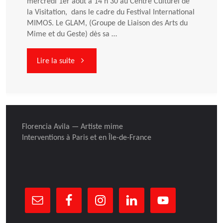
mercredi 1er août à 14 h 30 au Centre Culturel de
la Visitation, dans le cadre du Festival International
MIMOS. Le GLAM, (Groupe de Liaison des Arts du
Mime et du Geste) dès sa …
"Rencontre
Lire la suite
ARTS
DU
Florencia Avila — Artiste mime
MIME
Interventions à Paris et en Île-de-France
ET
DU
GESTE"