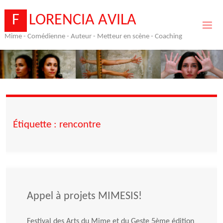
Skip
to
F
L
O
R
E
N
C
I
A
A
V
I
L
A
content
Mime - Comédienne - Auteur - Metteur en scène - Coaching
Étiquette :
rencontre
Appel à projets MIMESIS!
Festival des Arts du Mime et du Geste 5ème édition