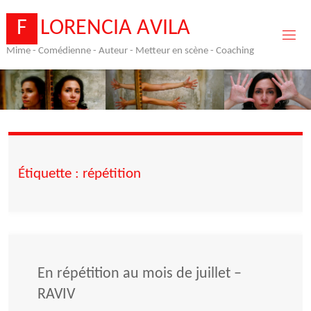
Skip
to
F
L
O
R
E
N
C
I
A
A
V
I
L
A
content
Mime - Comédienne - Auteur - Metteur en scène - Coaching
Étiquette :
répétition
En répétition au mois de juillet –
RAVIV