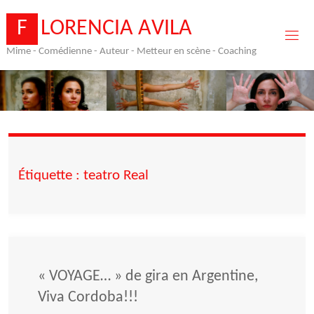
Skip
to
F
L
O
R
E
N
C
I
A
A
V
I
L
A
content
Mime - Comédienne - Auteur - Metteur en scène - Coaching
Étiquette :
teatro Real
« VOYAGE… » de gira en Argentine,
Viva Cordoba!!!