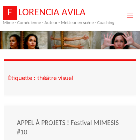
Skip
to
F
L
O
R
E
N
C
I
A
A
V
I
L
A
content
Mime - Comédienne - Auteur - Metteur en scène - Coaching
Étiquette :
théâtre visuel
APPEL À PROJETS ! Festival MIMESIS
#10