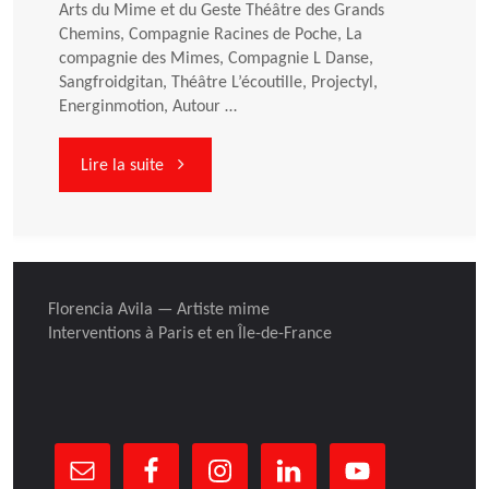
Arts du Mime et du Geste Théâtre des Grands
Chemins, Compagnie Racines de Poche, La
compagnie des Mimes, Compagnie L Danse,
Sangfroidgitan, Théâtre L’écoutille, Projectyl,
Energinmotion, Autour …
"Le
Lire la suite
10
février
Florencia Avila — Artiste mime
MIMESIS
Interventions à Paris et en Île-de-France
Arts
du
Mime