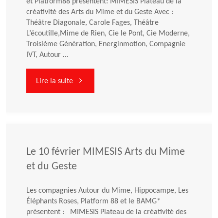
MIMESIS
et Platform88 présentent: MIMESIS Plateau de la
créativité des Arts du Mime et du Geste Avec :
Théâtre Diagonale, Carole Fages, Théâtre
#10"
L’écoutille,Mime de Rien, Cie le Pont, Cie Moderne,
Troisième Génération, Energinmotion, Compagnie
IVT, Autour …
"Le
Lire la suite
Plateau
MIMESIS
bientôt
Le 10 février MIMESIS Arts du Mime
et du Geste
à
Les compagnies Autour du Mime, Hippocampe, Les
Paris!"
Éléphants Roses, Platform 88 et le BAMG*
présentent : MIMESIS Plateau de la créativité des