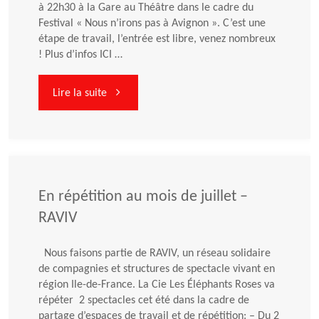
à 22h30 à la Gare au Théâtre dans le cadre du
juillet
Festival « Nous n’irons pas à Avignon ». C’est une
étape de travail, l’entrée est libre, venez nombreux
2012
! Plus d’infos ICI …
!"
"Spectacle
Lire la suite
MOI,
VOUS
ET
En répétition au mois de juillet –
RAVIV
LES
Nous faisons partie de RAVIV, un réseau solidaire
AUTRES
de compagnies et structures de spectacle vivant en
région Ile-de-France. La Cie Les Éléphants Roses va
ce
répéter 2 spectacles cet été dans la cadre de
partage d’espaces de travail et de répétition: – Du 2