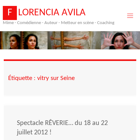
Skip
to
F
L
O
R
E
N
C
I
A
A
V
I
L
A
content
Mime - Comédienne - Auteur - Metteur en scène - Coaching
Étiquette :
vitry sur Seine
Spectacle RÊVERIE… du 18 au 22
juillet 2012 !