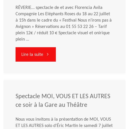
RÊVERIE… spectacle de et avec Florencia Avila
Compagnie Les Eléphants Roses du 18 au 22 juillet
à 15h dans le cadre du « Festival Nous n’irons pas à
Avignon » Réservations au 01 55 53 22 26 – Tarif
plein 12€ / réduit 10 € Spectacle visuel et onirique
plein …
"Spectacle
Lire la suite
RÊVERIE…
du
18
Spectacle MOI, VOUS ET LES AUTRES
ce soir à la Gare au Théâtre
au
Nous vous invitons à la présentation de MOI, VOUS
22
ET LES AUTRES solo d’Éric Martin le samedi 7 juillet