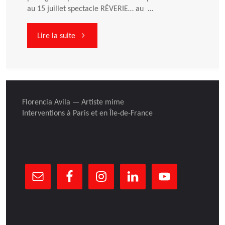
soir
au 15 juillet spectacle RÊVERIE… au …
à
"En
Lire la suite
la
répétition
Gare
au
Florencia Avila — Artiste mime
au
mois
Interventions à Paris et en Île-de-France
Théâtre"
de
juillet
–
RAVIV"