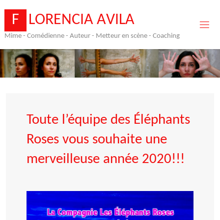
Skip
to
F
L
O
R
E
N
C
I
A
A
V
I
L
A
content
Mime - Comédienne - Auteur - Metteur en scène - Coaching
Toute l’équipe des Éléphants
Roses vous souhaite une
merveilleuse année 2020!!!