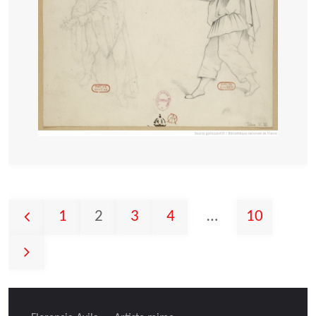
1
2
3
4
…
10
Pagination
des
publications