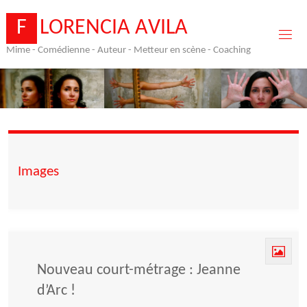
Skip
to
F
L
O
R
E
N
C
I
A
A
V
I
L
A
content
Mime - Comédienne - Auteur - Metteur en scène - Coaching
Images
Nouveau court-métrage : Jeanne
d’Arc !